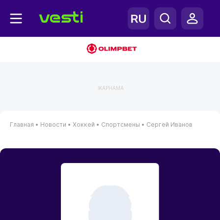
ЖАРНАМА
Главная
•
Новости
•
Хоккей
•
Спортсмены
•
Сергей Иванов