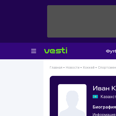
Фут
Главная
•
Новости
•
Хоккей
•
Спортсме
Иван К
Казахс
Биография
Информация