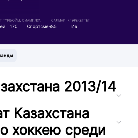
 ТҮРІ
БОЙЫ, СМ
АМПЛУА
CАЛМАҚ, КГ
ӘРЕКЕТТЕГІ
кей
170
Спортсмен
85
Иә
манды
захстана 2013/14
т Казахстана
по хоккею среди