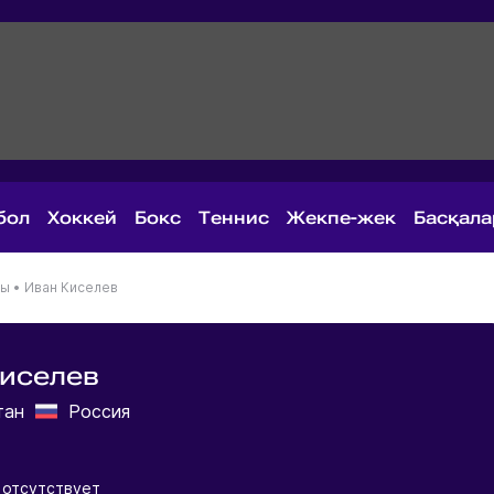
бол
Хоккей
Бокс
Теннис
Жекпе-жек
Басқал
ны
•
Иван Киселев
иселев
тан
Россия
 отсутствует