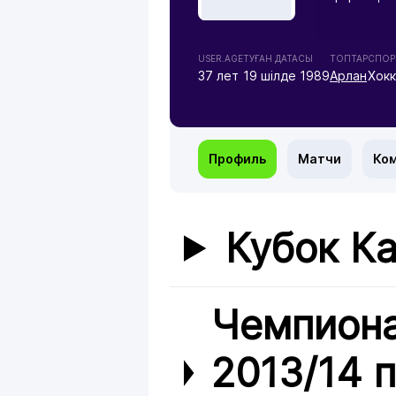
USER.AGE
ТУҒАН ДАТАСЫ
ТОПТАР
СПОРТ
37 лет
19 шілде 1989
Арлан
Хок
Профиль
Матчи
Ко
Кубок Ка
Чемпиона
2013/14 