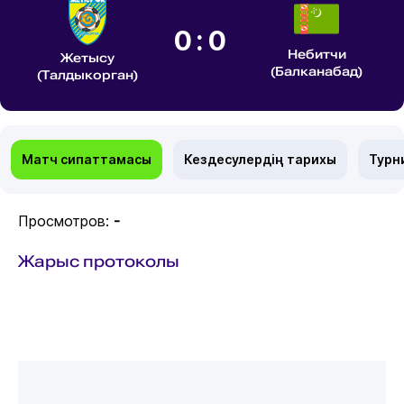
0:0
Небитчи
Жетысу
(Балканабад)
(Талдыкорган)
Матч сипаттамасы
Кездесулердің тарихы
Турн
Просмотров:
-
Жарыс протоколы