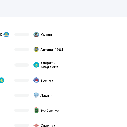
К
Кыран
Астана-1964
Кайрат-
Академия
Восток
Лашын
Экибастуз
Спартак