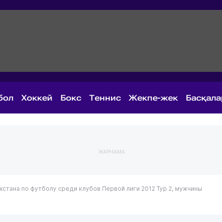
бол
Хоккей
Бокс
Теннис
Жекпе-жек
Басқал
ЖАРНАМА
хстана по футболу среди клубов Первой лиги 2012
Тур 2, мужчины