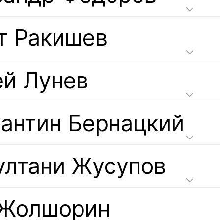
т Ракишев
ей Лунев
тантин Бернацкий
ултани Жусупов
 Жолшорин