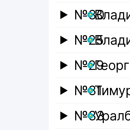
№30
Влад
№25
Влад
№29
Геор
№31
Тиму
№33
Уралб