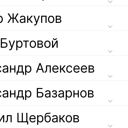
р Жакупов
 Буртовой
сандр Алексеев
сандр Базарнов
ил Щербаков