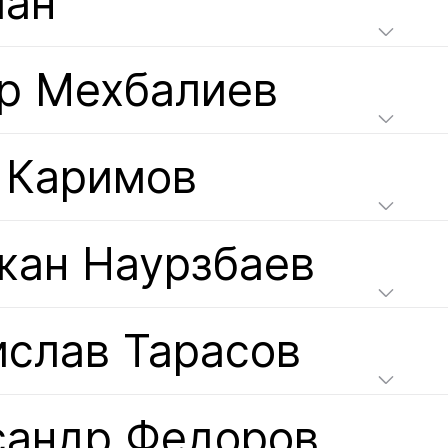
лан
р Мехбалиев
 Каримов
жан Наурзбаев
ислав Тарасов
сандр Федоров