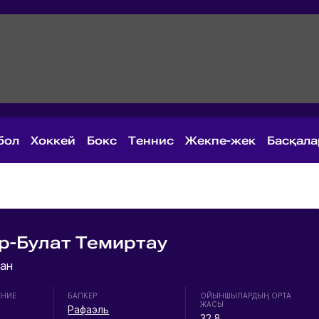
бол
Хоккей
Бокс
Теннис
Жекпе-жек
Басқал
р-Булат Темиртау
ан
ЕНИЕ
БАПКЕР
ОЙЫНШЫЛАРДЫҢ ОРТА
ЖАСЫ
Рафаэль
32.8