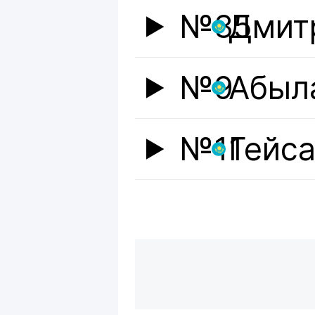
№35
Дмит
№9
Абыл
№11
Гейс