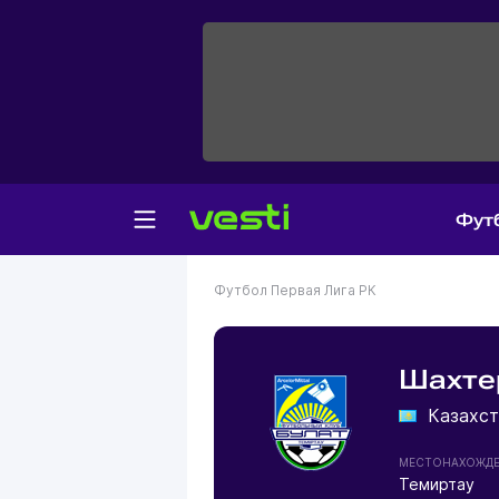
Фут
Футбол
Первая Лига РК
Шахте
Казахст
МЕСТОНАХОЖД
Темиртау