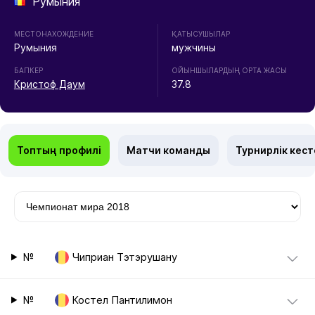
Румыния
МЕСТОНАХОЖДЕНИЕ
ҚАТЫСУШЫЛАР
Румыния
мужчины
БАПКЕР
ОЙЫНШЫЛАРДЫҢ ОРТА ЖАСЫ
Кристоф Даум
37.8
Топтың профилі
Матчи команды
Турнирлік кест
№
Чиприан Тэтэрушану
№
Костел Пантилимон