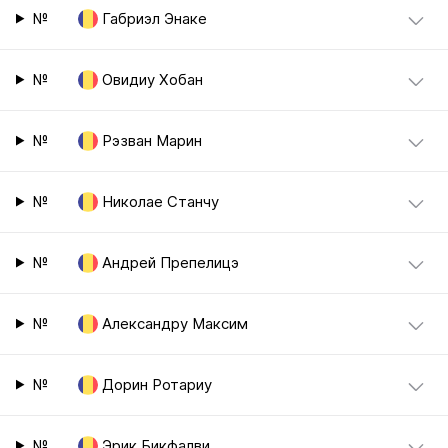
№
Габриэл Энаке
№
Овидиу Хобан
№
Рэзван Марин
№
Николае Станчу
№
Андрей Препелицэ
№
Александру Максим
№
Дорин Ротариу
№
Эрик Бикфалви