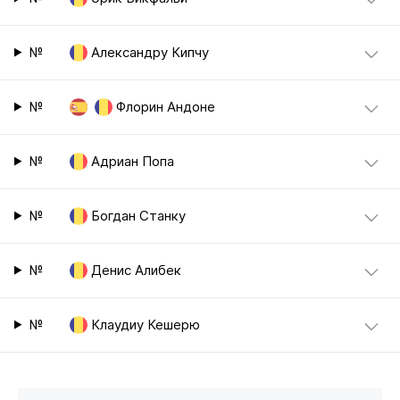
№
Александру Кипчу
№
Флорин Андоне
№
Адриан Попа
№
Богдан Станку
№
Денис Алибек
№
Клаудиу Кешерю