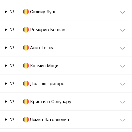
№
Силвиу Лунг
№
Ромарио Бензар
№
Алин Тошка
№
Козмин Моци
№
Драгош Григоре
№
Кристиан Сэпунару
№
Ясмин Латовлевич