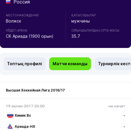
Россия
МЕСТОНАХОЖДЕНИЕ
ҚАТЫСУШЫЛАР
Волжск
мужчины
УЙДЕГІ АРЕНА
ОЙЫНШЫЛАРДЫҢ ОРТА ЖАСЫ
СК Ариада (1900 орын)
35.7
Топтың профилі
Матчи команды
Турнирлік кест
Высшая Хоккейная Лига 2016/17
19 ақпан 2017 20:00
не начат
Химик Вс
-
Ариада-НХ
-