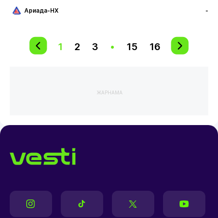
Ариада-НХ
-
1
2
3
•
15
16
ЖАРНАМА