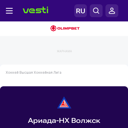
ЖАРНАМА
Хоккей
Высшая Хоккейная Лига
Ариада-НХ Волжск