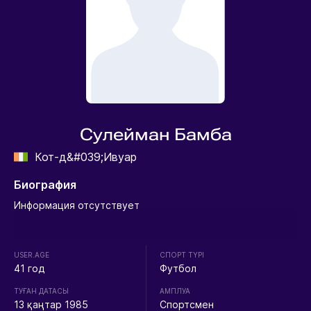
Сулейман Бамба
Кот-д&#039;Ивуар
Биография
Информация отсутствует
USER.AGE
СПОРТ ТҮРІ
41 год
Футбол
ТУҒАН ДАТАСЫ
АМПЛУА
13 қаңтар 1985
Спортсмен