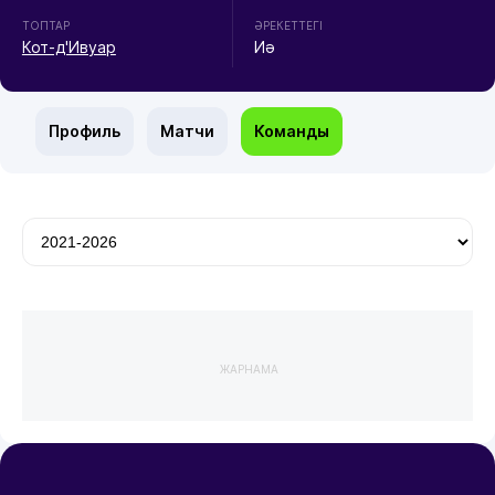
ТОПТАР
ӘРЕКЕТТЕГІ
Кот-д'Ивуар
Иә
Профиль
Матчи
Команды
ЖАРНАМА