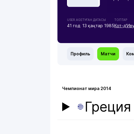
USER.AGE
ТУҒАН ДАТАСЫ
ТОПТАР
41 год
13 қаңтар 1985
Кот-д'Ив
Профиль
Матчи
Ко
Чемпионат мира 2014
Греция