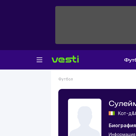
Фут
Футбол
Сулей
Кот-д&
Биография
Информация