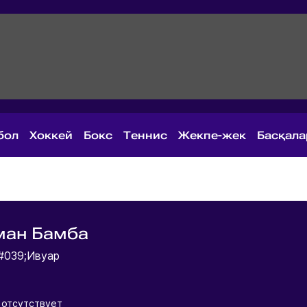
бол
Хоккей
Бокс
Теннис
Жекпе-жек
Басқал
ман Бамба
#039;Ивуар
 отсутствует