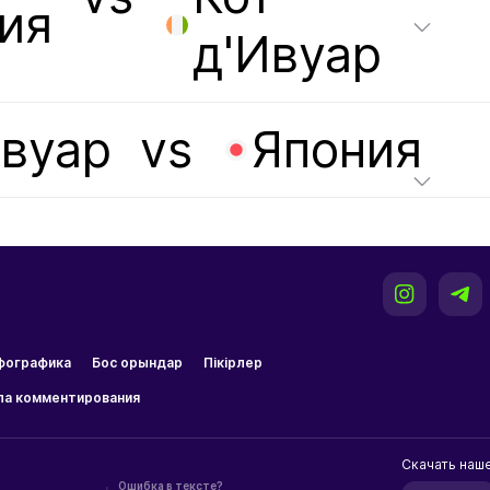
ия
д'Ивуар
Ивуар
vs
Япония
фографика
Бос орындар
Пікірлер
ла комментирования
Скачать наш
Ошибка в тексте?