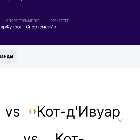
СПОРТ ТҮРІ
АМПЛУА
ӘРЕКЕТТЕГІ
уар
Футбол
Спортсмен
Иә
манды
vs
Кот-д'Ивуар
vs
Кот-