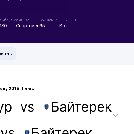
БОЙЫ, СМ
АМПЛУА
CАЛМАҚ, КГ
ӘРЕКЕТТЕГІ
180
Спортсмен
65
Иә
манды
лу 2016. 1 лига
ур
vs
Байтерек
vs
Байтерек