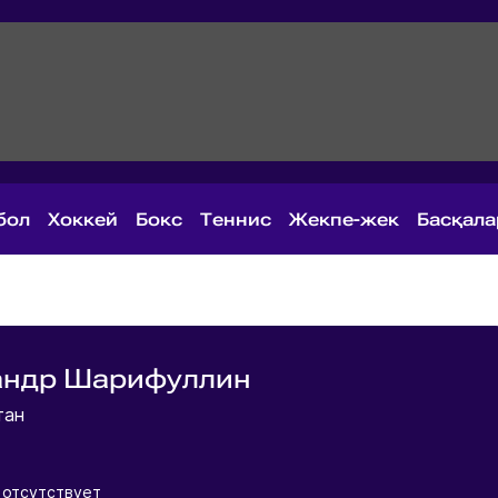
бол
Хоккей
Бокс
Теннис
Жекпе-жек
Басқал
андр Шарифуллин
тан
 отсутствует