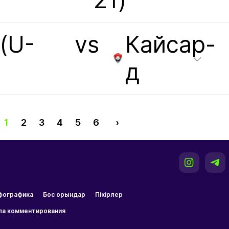
21)
(U-
vs
Кайсар-
д
1
2
3
4
5
6
›
фографика
Бос орындар
Пікірлер
ла комментирования