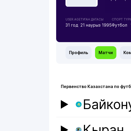
USER.AGE
ТУҒАН ДАТАСЫ
СПОРТ ТҮРІ
31 год
21 наурыз 1995
Футбол
Профиль
Матчи
Ко
Первенство Казахстана по футбо
Байкон
Кыран