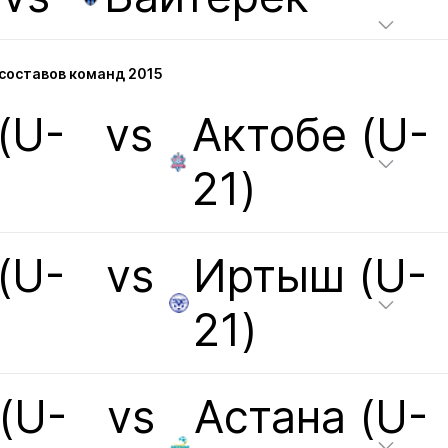
составов команд 2015
(U-
vs
Актобе (U-
21)
(U-
vs
Иртыш (U-
21)
(U-
vs
Астана (U-