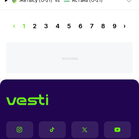
Жетысу (U-21)
vs
Астана (U-21)
‹
1
2
3
4
5
6
7
8
9
›
ЖАРНАМА