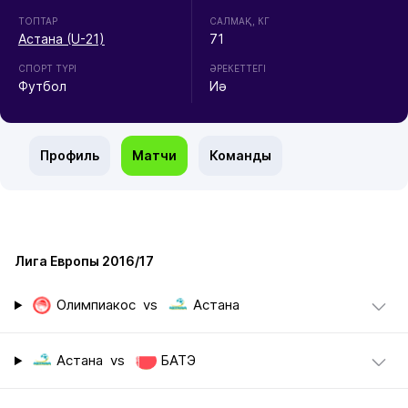
ТОПТАР
CАЛМАҚ, КГ
Астана (U-21)
71
СПОРТ ТҮРІ
ӘРЕКЕТТЕГІ
Футбол
Иә
Профиль
Матчи
Команды
Лига Европы 2016/17
Олимпиакос
vs
Астана
Астана
vs
БАТЭ