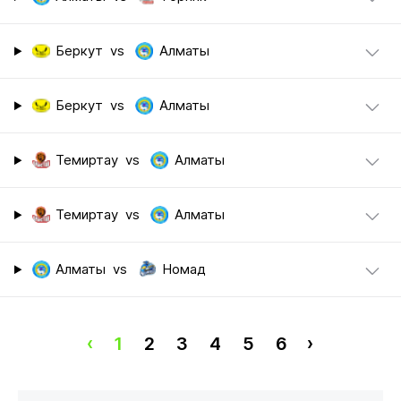
Беркут
vs
Алматы
Беркут
vs
Алматы
Темиртау
vs
Алматы
Темиртау
vs
Алматы
Алматы
vs
Номад
‹
1
2
3
4
5
6
›