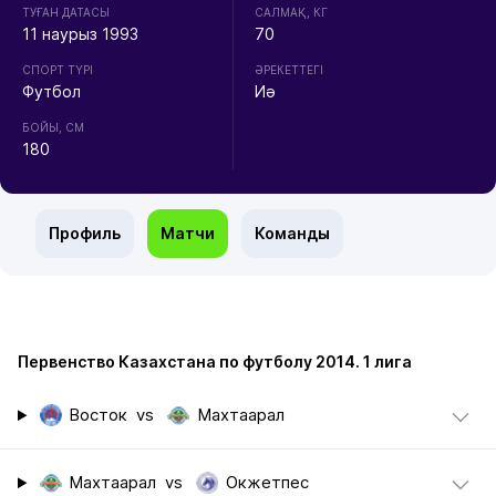
ТУҒАН ДАТАСЫ
CАЛМАҚ, КГ
11 наурыз 1993
70
СПОРТ ТҮРІ
ӘРЕКЕТТЕГІ
Футбол
Иә
БОЙЫ, СМ
180
Профиль
Матчи
Команды
Первенство Казахстана по футболу 2014. 1 лига
Восток
vs
Махтаарал
Махтаарал
vs
Окжетпес