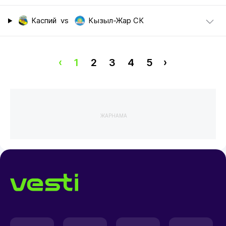
Каспий
vs
Кызыл-Жар СК
‹
1
2
3
4
5
›
ЖАРНАМА