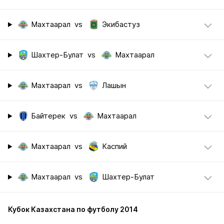
Махтаарал
vs
Экибастуз
Шахтер-Булат
vs
Махтаарал
Махтаарал
vs
Лашын
Байтерек
vs
Махтаарал
Махтаарал
vs
Каспий
Махтаарал
vs
Шахтер-Булат
Кубок Казахстана по футболу 2014