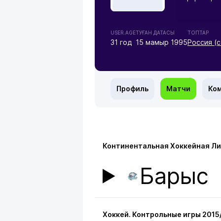
USER.AGE
ТУҒАН ДАТАСЫ
ТОПТАР
31 год
15 мамыр 1995
Россия (
Профиль
Матчи
Ко
Континентальная Хоккейная Ли
Барыс
Хоккей. Контрольные игры 2015