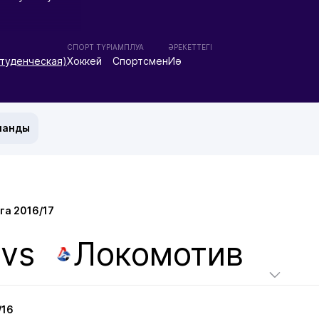
СПОРТ ТҮРІ
АМПЛУА
ӘРЕКЕТТЕГІ
студенческая)
Хоккей
Спортсмен
Иә
манды
га 2016/17
vs
Локомотив
/16