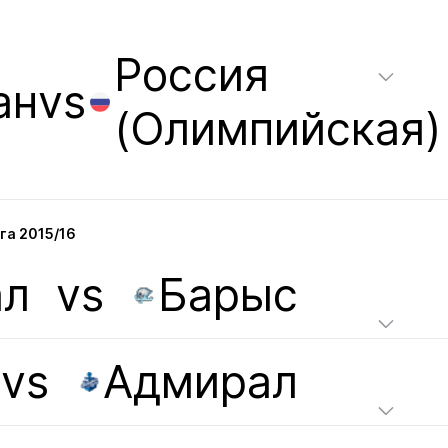
Россия
ан
vs
(Олимпийская)
га 2015/16
ал
vs
Барыс
vs
Адмирал