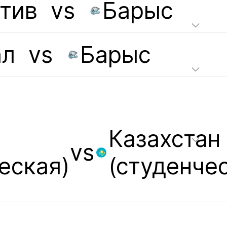
тив
vs
Барыс
ал
vs
Барыс
Казахстан
vs
еская)
(студенче