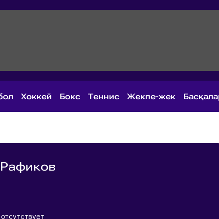
бол
Хоккей
Бокс
Теннис
Жекпе-жек
Басқал
 Рафиков
я
 отсутствует