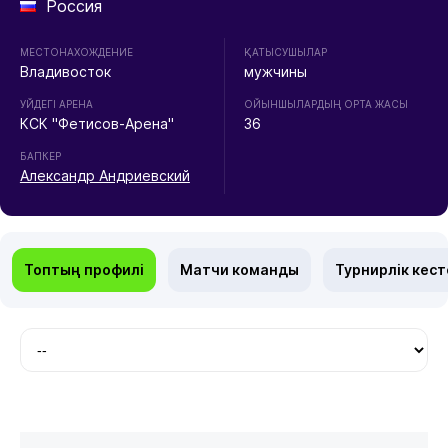
Россия
МЕСТОНАХОЖДЕНИЕ
ҚАТЫСУШЫЛАР
Владивосток
мужчины
УЙДЕГІ АРЕНА
ОЙЫНШЫЛАРДЫҢ ОРТА ЖАСЫ
КСК "Фетисов-Арена"
36
БАПКЕР
Александр Андриевский
Топтың профилі
Матчи команды
Турнирлік кест