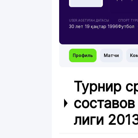
USER.AGE
ТУҒАН ДАТАСЫ
СПОРТ ТҮРІ
30 лет
19 қаңтар 1996
Футбол
Профиль
Матчи
Ко
Турнир с
составов
лиги 201