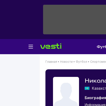
Фут
Главная
•
Новости
•
Футбол
•
Спортсме
Никол
Казахс
Биография
Информация