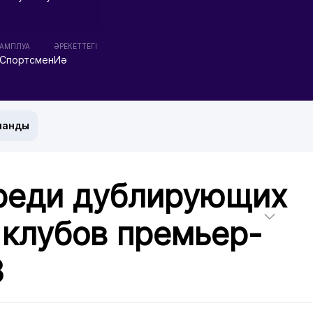
АМПЛУА
ӘРЕКЕТТЕГІ
Спортсмен
Иә
манды
реди дублирующих
 клубов премьер-
3