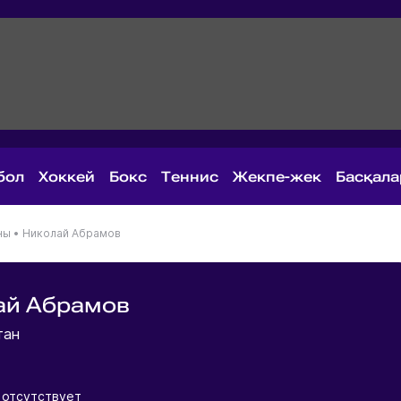
бол
Хоккей
Бокс
Теннис
Жекпе-жек
Басқал
ны
•
Николай Абрамов
ай Абрамов
тан
 отсутствует