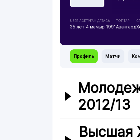
USER.AGE
ТУҒАН ДАТАСЫ
ТОПТАР
С
35 лет
4 мамыр 1991
Авангард
Х
Профиль
Матчи
Ко
Молодеж
2012/13
Высшая 