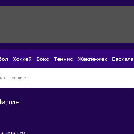
бол
Хоккей
Бокс
Теннис
Жекпе-жек
Басқал
ны
•
Олег Шилин
Шилин
я
 отсутствует