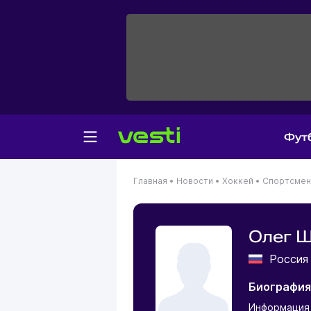
Фут
Главная
•
Новости
•
Хоккей
•
Спортсме
Олег 
Росси
Биография
Информация