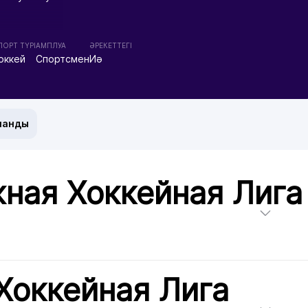
ПОРТ ТҮРІ
АМПЛУА
ӘРЕКЕТТЕГІ
оккей
Спортсмен
Иә
манды
ная Хоккейная Лига
Хоккейная Лига