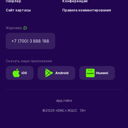
Пікірлер
Конференции
Сайт картасы
Правила комментирования
Жарнама
+7 (700) 3 888 188
Скачать наше приложение
app.rules
©2026 «EML» ЖШС
18+