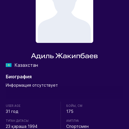
Адиль Жакипбаев
Казахстан
Биография
Информация отсутствует
USER.AGE
БОЙЫ, СМ
31 год
175
ТУҒАН ДАТАСЫ
АМПЛУА
23 қараша 1994
Спортсмен