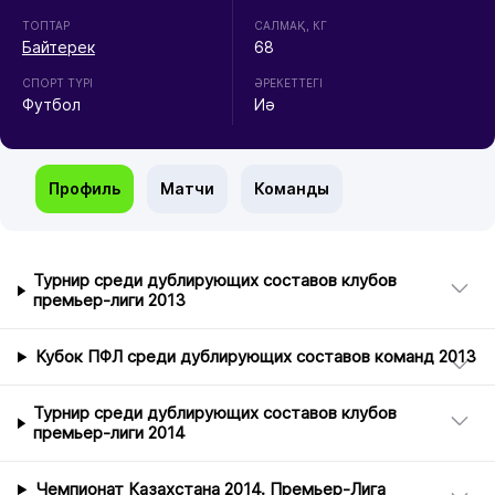
ТОПТАР
CАЛМАҚ, КГ
Байтерек
68
СПОРТ ТҮРІ
ӘРЕКЕТТЕГІ
Футбол
Иә
Профиль
Матчи
Команды
Турнир среди дублирующих составов клубов
премьер-лиги 2013
Кубок ПФЛ среди дублирующих составов команд 2013
Турнир среди дублирующих составов клубов
премьер-лиги 2014
Чемпионат Казахстана 2014. Премьер-Лига