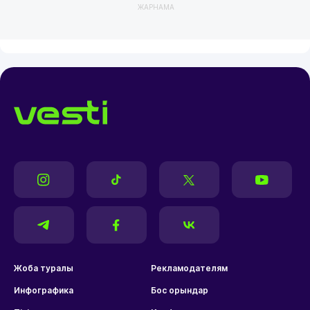
ЖАРНАМА
Жоба туралы
Рекламодателям
Инфографика
Бос орындар