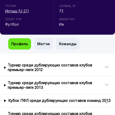
ТОПТАР
CАЛМАҚ, КГ
Иртыш (U-21)
72
СПОРТ ТҮРІ
ӘРЕКЕТТЕГІ
Футбол
Иә
Профиль
Матчи
Команды
Турнир среди дублирующих составов клубов
премьер-лиги 2012
Турнир среди дублирующих составов клубов
премьер-лиги 2013
Кубок ПФЛ среди дублирующих составов команд 2013
Турнир среди дублирующих составов клубов