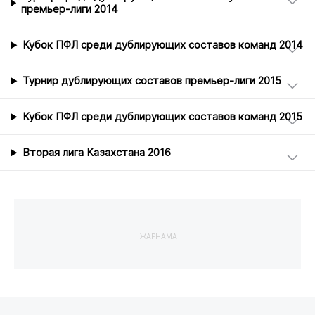
премьер-лиги 2014
Кубок ПФЛ среди дублирующих составов команд 2014
Турнир дублирующих составов премьер-лиги 2015
Кубок ПФЛ среди дублирующих составов команд 2015
Вторая лига Казахстана 2016
ЖАРНАМА