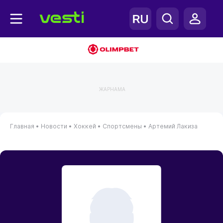
ЖАРНАМА
Главная
•
Новости
•
Хоккей
•
Спортсмены
•
Артемий Лакиза