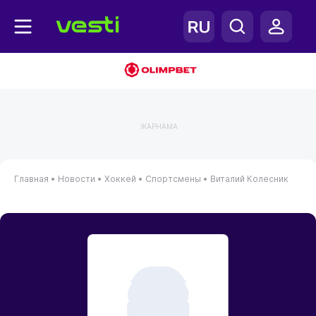
ЖАРНАМА
Главная
•
Новости
•
Хоккей
•
Спортсмены
•
Виталий Колесник