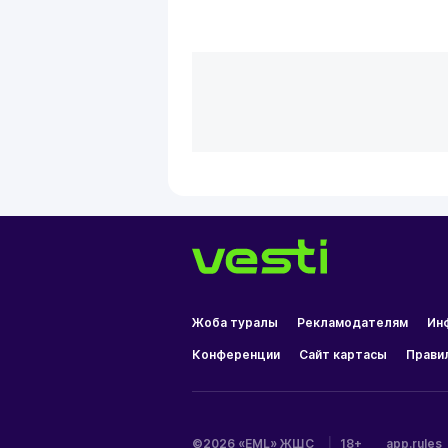
Жоба туралы
Рекламодателям
Ин
Конференции
Сайт картасы
Прави
©2026 «EML» ЖШС
|
18+
app.rules