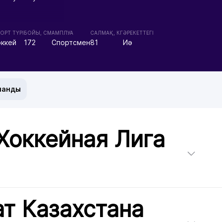
ОРТ ТҮРІ
БОЙЫ, СМ
АМПЛУА
CАЛМАҚ, КГ
ӘРЕКЕТТЕГІ
оккей
172
Спортсмен
81
Иә
манды
Хоккейная Лига
т Казахстана