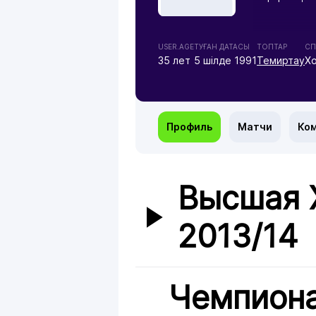
USER.AGE
ТУҒАН ДАТАСЫ
ТОПТАР
СП
35 лет
5 шілде 1991
Темиртау
Х
Профиль
Матчи
Ко
Высшая 
2013/14
Чемпиона