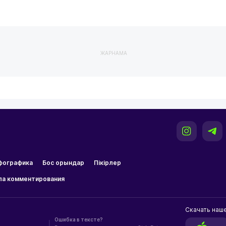
ЖАРНАМА
фографика
Бос орындар
Пікірлер
ла комментирования
Скачать наш
Ошибка в тексте?
|