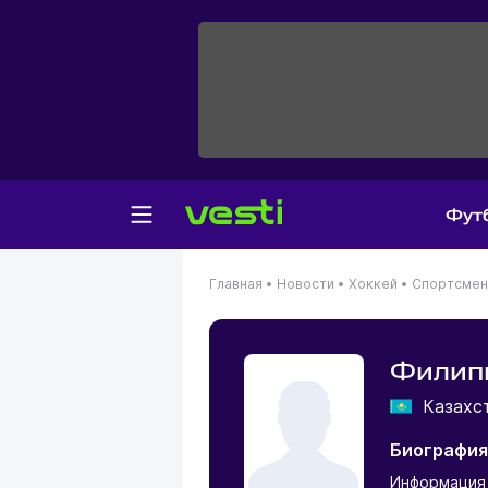
Фут
Главная
•
Новости
•
Хоккей
•
Спортсме
Филип
Казахс
Биография
Информация