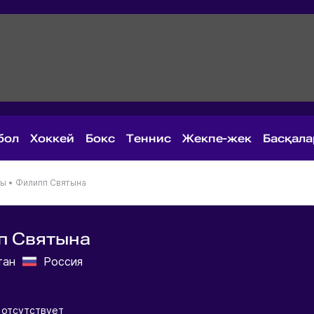
бол
Хоккей
Бокс
Теннис
Жекпе-жек
Басқал
ны
•
Филипп Святына
п Святына
тан
Россия
 отсутствует