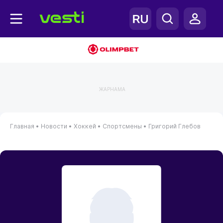
ЖАРНАМА
Главная
•
Новости
•
Хоккей
•
Спортсмены
•
Григорий Глебов