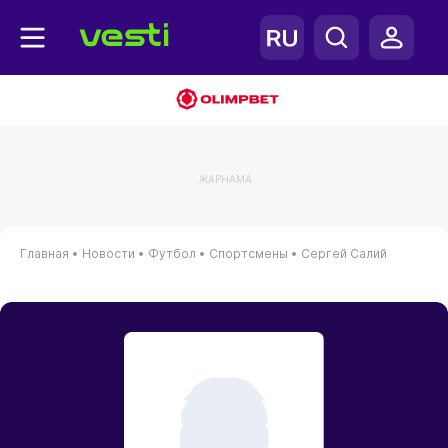
ЖАРНАМА
Главная
•
Новости
•
Футбол
•
Спортсмены
•
Сергей Салий