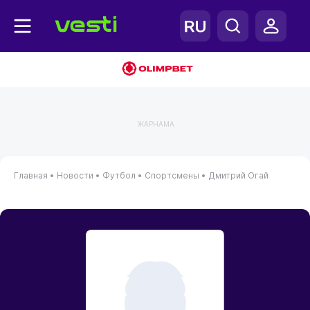
ЖАРНАМА
Главная
•
Новости
•
Футбол
•
Спортсмены
•
Дмитрий Огай