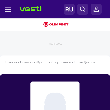
ЖАРНАМА
Главная
•
Новости
•
Футбол
•
Спортсмены
•
Ерлан Даиров