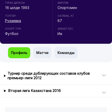
ТУҒАН ДАТАСЫ
АМПЛУА
16 шілде 1993
Спортсмен
ТОПТАР
CАЛМАҚ, КГ
Рузаевка
67
СПОРТ ТҮРІ
ӘРЕКЕТТЕГІ
Футбол
Иә
Профиль
Матчи
Команды
Турнир среди дублирующих составов клубов
премьер-лиги 2012
Вторая лига Казахстана 2016