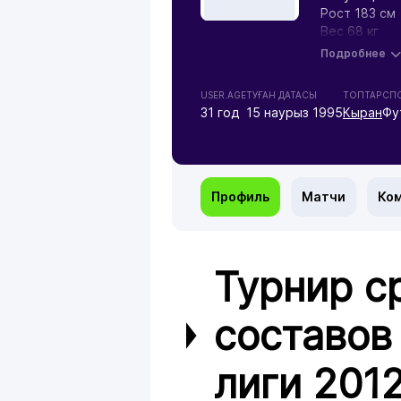
Рост 183 см
Вес 68 кг
Подробнее
USER.AGE
ТУҒАН ДАТАСЫ
ТОПТАР
СПО
31 год
15 наурыз 1995
Кыран
Фу
Профиль
Матчи
Ко
Турнир с
составов
лиги 201