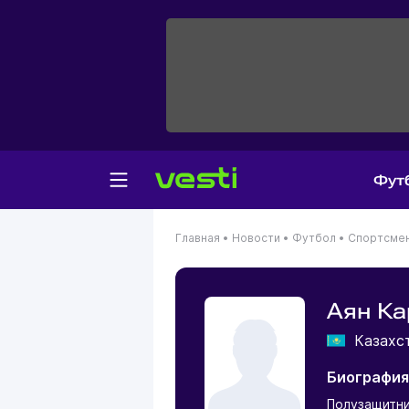
Фут
Главная
•
Новости
•
Футбол
•
Спортсме
Аян Ка
Казахс
Биография
Полузащитн