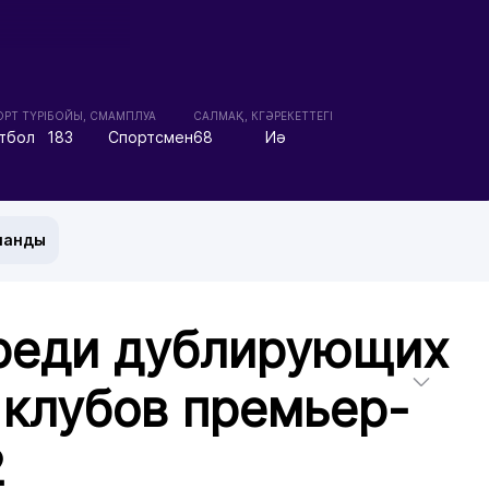
РТ ТҮРІ
БОЙЫ, СМ
АМПЛУА
CАЛМАҚ, КГ
ӘРЕКЕТТЕГІ
тбол
183
Спортсмен
68
Иә
манды
реди дублирующих
 клубов премьер-
2