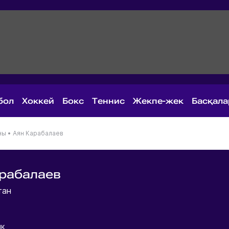
бол
Хоккей
Бокс
Теннис
Жекпе-жек
Басқал
ны
•
Аян Карабалаев
рабалаев
тан
ик