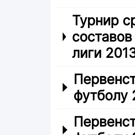
Турнир с
составов
лиги 201
Первенст
футболу 2
Первенст