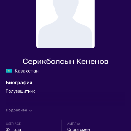
Серикболсын Кененов
Казахстан
Биография
Полузащитник
Подробнее
USER.AGE
АМПЛУА
32 года
Спортсмен