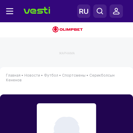
ЖАРНАМА
Главная
•
Новости
•
Футбол
•
Спортсмены
•
Серикболсын
Кененов