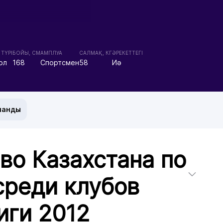
ТҮРІ
БОЙЫ, СМ
АМПЛУА
CАЛМАҚ, КГ
ӘРЕКЕТТЕГІ
ол
168
Спортсмен
58
Иә
манды
во Казахстана по
среди клубов
иги 2012