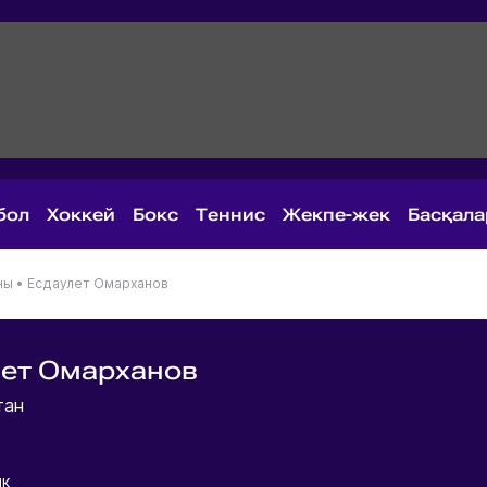
бол
Хоккей
Бокс
Теннис
Жекпе-жек
Басқал
ны
•
Есдаулет Омарханов
лет Омарханов
тан
ик