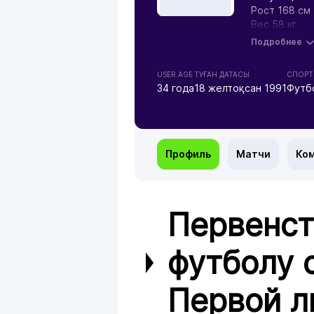
Рост 168 см
Вес 58 кг
Подробнее
USER.AGE
ТУҒАН ДАТАСЫ
СПОРТ 
34 года
18 желтоқсан 1991
Футб
Профиль
Матчи
Ко
Первенст
футболу 
Первой л