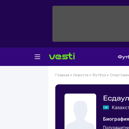
Фут
Главная
•
Новости
•
Футбол
•
Спортсме
Есдау
Казахс
Биография
Полузащитн