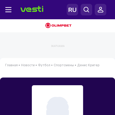
ЖАРНАМА
Главная
•
Новости
•
Футбол
•
Спортсмены
•
Денис Кригер