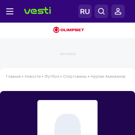
ЖАРНАМА
Главная
•
Новости
•
Футбол
•
Спортсмены
•
Нурлан Акинжанов