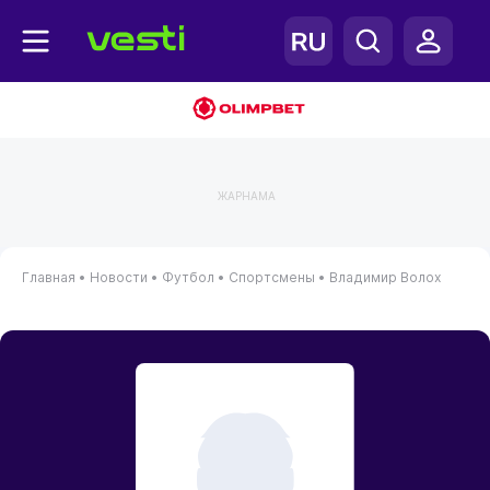
ЖАРНАМА
Главная
•
Новости
•
Футбол
•
Спортсмены
•
Владимир Волох