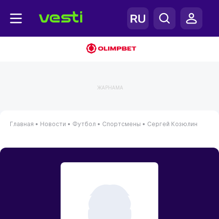
ЖАРНАМА
Главная
•
Новости
•
Футбол
•
Спортсмены
•
Сергей Козюлин