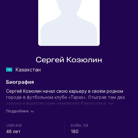
Сергей Козюлин
Казахстан
Биография
Сергей Козюлин начал свою карьеру в своём родном
городе в футбольном клубе «Тараз». Отыграв там два
сезона и выиграв один чемпионат Казахстана, он
переходит в шымкентский «Синтез», который в тот
Подробнее
период несколько раз меняет название.
USER.AGE
БОЙЫ, СМ
После двух неудачных сезонов в Шымкенте Козюлин
46 лет
180
подписывает контракт со столичным Женисом, с