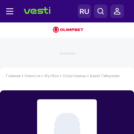
ЖАРНАМА
Главная
•
Новости
•
Футбол
•
Спортсмены
•
Бакит Гайнуллин