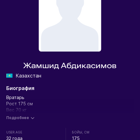
Жамшид Абдикасимов
Казахстан
Биография
Вратарь
Рост 175 см
Вес 70 кг
Подробнее
USER.AGE
БОЙЫ, СМ
32 года
175