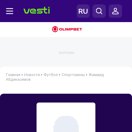
ЖАРНАМА
Главная
•
Новости
•
Футбол
•
Спортсмены
•
Жамшид
Абдикасимов