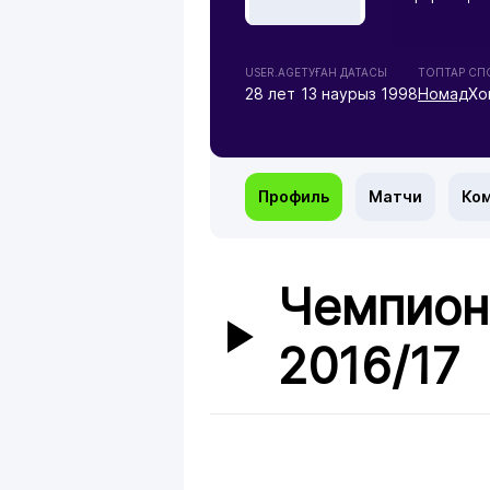
USER.AGE
ТУҒАН ДАТАСЫ
ТОПТАР
СПО
28 лет
13 наурыз 1998
Номад
Хо
Профиль
Матчи
Ко
Чемпион
2016/17