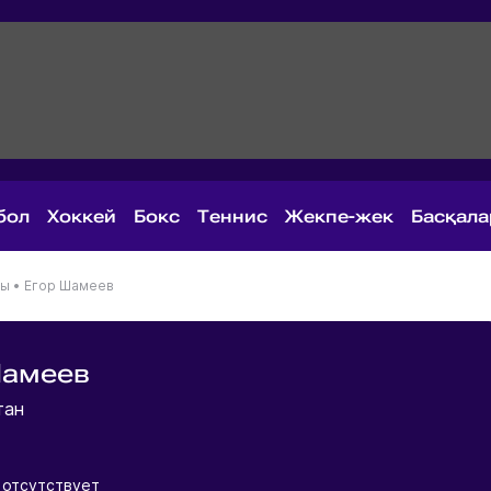
бол
Хоккей
Бокс
Теннис
Жекпе-жек
Басқал
ны
•
Егор Шамеев
Шамеев
тан
 отсутствует