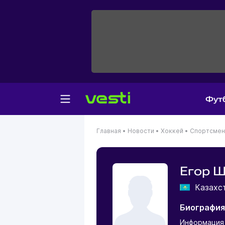
Фут
Главная
•
Новости
•
Хоккей
•
Спортсме
Егор 
Казахс
Биография
Информация