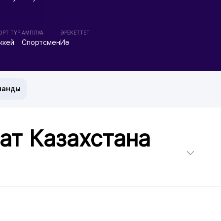
РТ ТҮРІ
АМПЛУА
ӘРЕКЕТТЕГІ
ккей
Спортсмен
Иә
манды
ат Казахстана