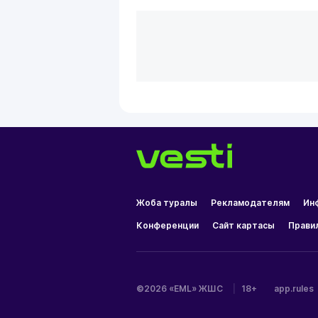
Жоба туралы
Рекламодателям
Ин
Конференции
Сайт картасы
Прави
©2026 «EML» ЖШС
|
18+
app.rules