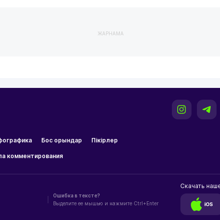
ЖАРНАМА
фографика
Бос орындар
Пікірлер
ла комментирования
Скачать наш
Ошибка в тексте?
|
Выделите ее мышью и нажмите Ctrl+Enter