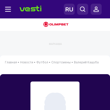
ЖАРНАМА
Главная
•
Новости
•
Футбол
•
Спортсмены
•
Валерий Кашуба