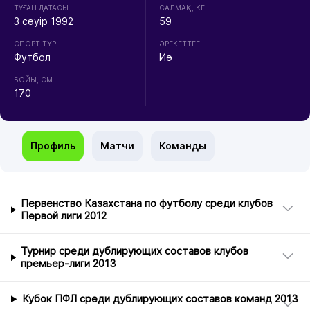
ТУҒАН ДАТАСЫ
CАЛМАҚ, КГ
3 сәуір 1992
59
СПОРТ ТҮРІ
ӘРЕКЕТТЕГІ
Футбол
Иә
БОЙЫ, СМ
170
Профиль
Матчи
Команды
Первенство Казахстана по футболу среди клубов
Первой лиги 2012
Турнир среди дублирующих составов клубов
премьер-лиги 2013
Кубок ПФЛ среди дублирующих составов команд 2013