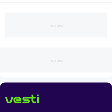
ЖАРНАМА
ЖАРНАМА