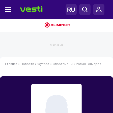
ЖАРНАМА
Главная
•
Новости
•
Футбол
•
Спортсмены
•
Роман Гончаров