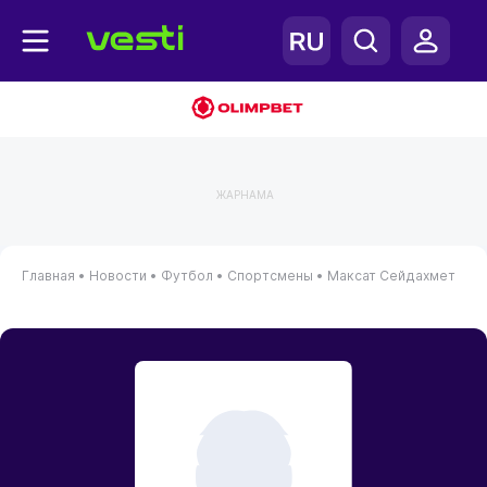
ЖАРНАМА
Главная
•
Новости
•
Футбол
•
Спортсмены
•
Максат Сейдахмет