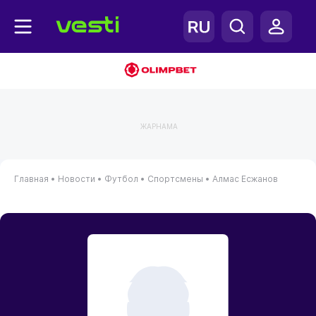
ЖАРНАМА
Главная
•
Новости
•
Футбол
•
Спортсмены
•
Алмас Есжанов