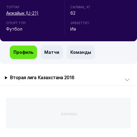
ТОПТАР
CАЛМАҚ, КГ
Акжайык (U-21)
62
СПОРТ ТҮРІ
ӘРЕКЕТТЕГІ
Футбол
Иә
Профиль
Матчи
Команды
Вторая лига Казахстана 2016
ЖАРНАМА