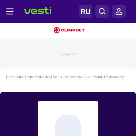
ЖАРНАМА
Главная
•
Новости
•
Футбол
•
Спортсмены
•
Роман Есмуханов