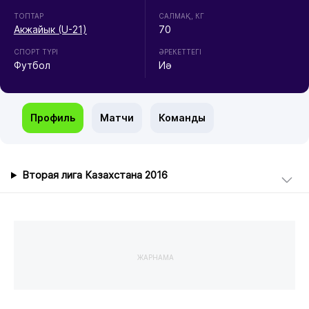
ТОПТАР
CАЛМАҚ, КГ
Акжайык (U-21)
70
СПОРТ ТҮРІ
ӘРЕКЕТТЕГІ
Футбол
Иә
Профиль
Матчи
Команды
Вторая лига Казахстана 2016
ЖАРНАМА