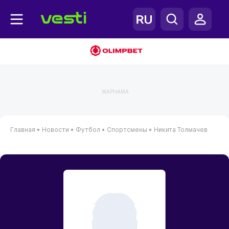
ЖАРНАМА
Главная
•
Новости
•
Футбол
•
Спортсмены
•
Никита Толмачев