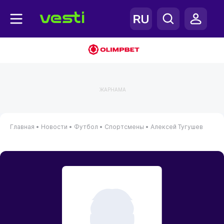
ЖАРНАМА
Главная
•
Новости
•
Футбол
•
Спортсмены
•
Алексей Тугушев