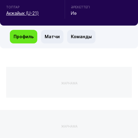
ТОПТАР
ӘРЕКЕТТЕГІ
Акжайык (U-21)
Иә
Профиль
Матчи
Команды
ЖАРНАМА
ЖАРНАМА