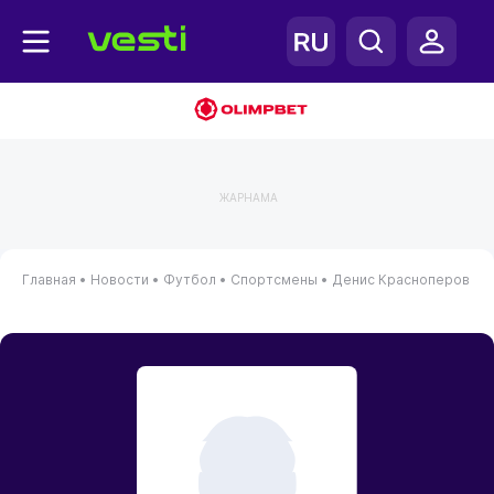
ЖАРНАМА
Главная
•
Новости
•
Футбол
•
Спортсмены
•
Денис Красноперов