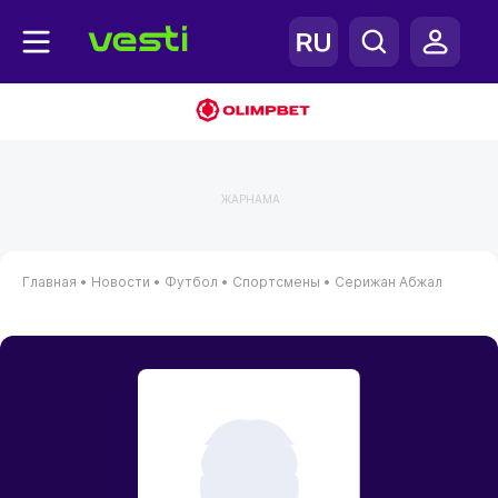
ЖАРНАМА
Главная
•
Новости
•
Футбол
•
Спортсмены
•
Серижан Абжал