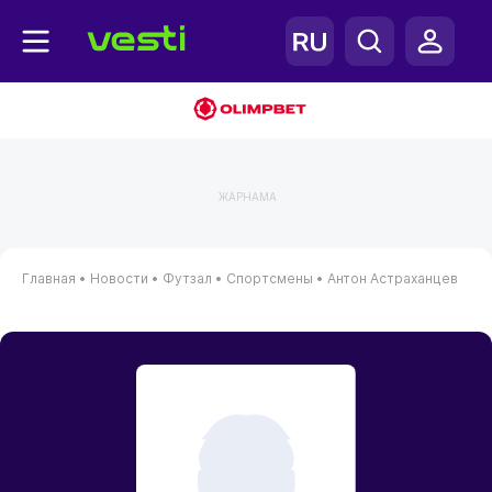
ЖАРНАМА
Главная
•
Новости
•
Футзал
•
Спортсмены
•
Антон Астраханцев