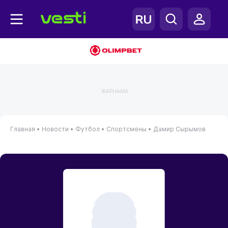
ЖАРНАМА
Главная
•
Новости
•
Футбол
•
Спортсмены
•
Дамир Сырымов