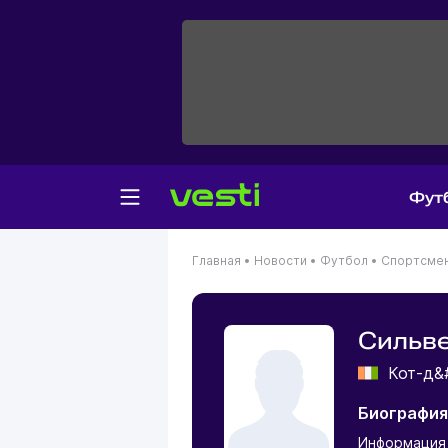
Фут
Главная
•
Новости
•
Футбол
•
Спортсме
Сильве
Кот-д&
Биография
Информация