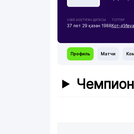
USER.AGE
ТУҒАН ДАТАСЫ
ТОПТАР
37 лет
29 қазан 1988
Кот-д'Иву
Профиль
Матчи
Ко
Чемпион