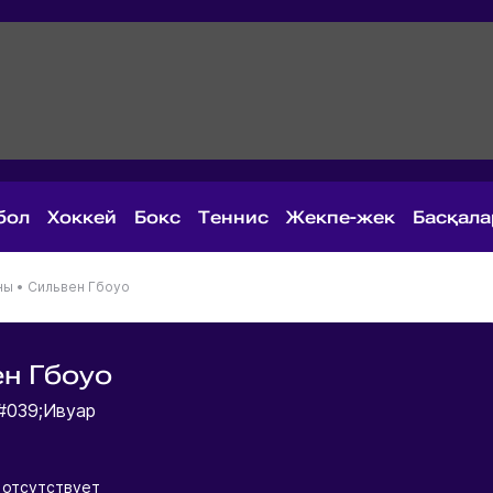
бол
Хоккей
Бокс
Теннис
Жекпе-жек
Басқал
ны
•
Сильвен Гбоуо
н Гбоуо
#039;Ивуар
 отсутствует