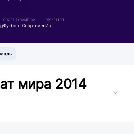
СПОРТ ТҮРІ
АМПЛУА
ӘРЕКЕТТЕГІ
ар
Футбол
Спортсмен
Иә
манды
ат мира 2014