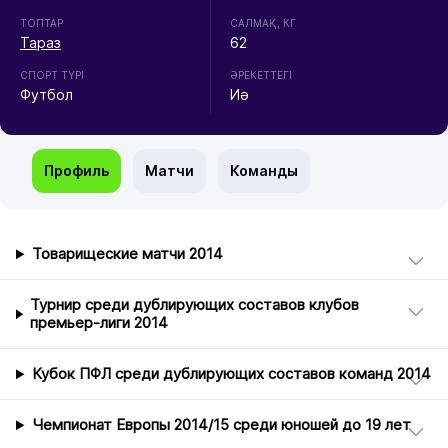
ТОПТАР
CАЛМАҚ, КГ
Тараз
62
СПОРТ ТҮРІ
ӘРЕКЕТТЕГІ
Футбол
Иә
Профиль
Матчи
Команды
Товарищеские матчи 2014
Турнир среди дублирующих составов клубов
премьер-лиги 2014
Кубок ПФЛ среди дублирующих составов команд 2014
Чемпионат Европы 2014/15 среди юношей до 19 лет