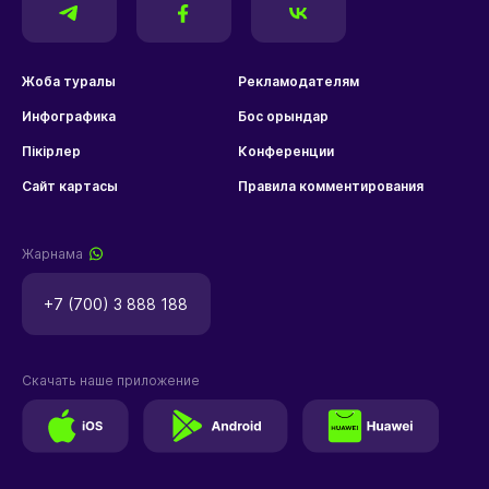
Жоба туралы
Рекламодателям
Инфографика
Бос орындар
Пікірлер
Конференции
Сайт картасы
Правила комментирования
Жарнама
+7 (700) 3 888 188
Скачать наше приложение